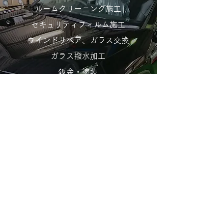
ルームクリーニング施工
セキュリティフィルム施工
ウインドリペア、ガラス交換
ガラス撥水加工
鈑金・塗装
その他自動車に関する各事業
建物フィルム施工
​■フィルム ■コーティング ■自動車ガ
ラス ■カークリーニング
CAR MAKE PRO SHOP
PROCEED