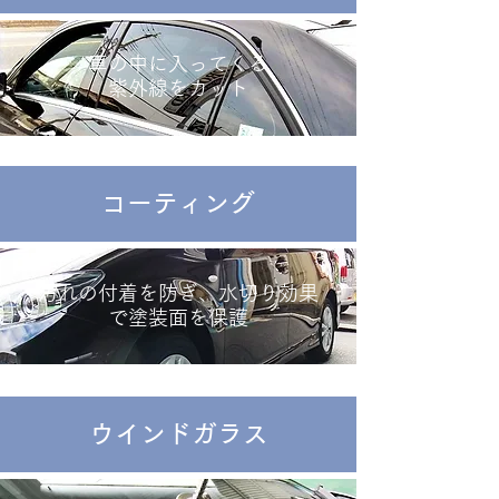
車の中に入ってくる
紫外線をカット
コーティング
汚れの付着を防ぎ、水切り効果
で塗装面を保護
ウインドガラス